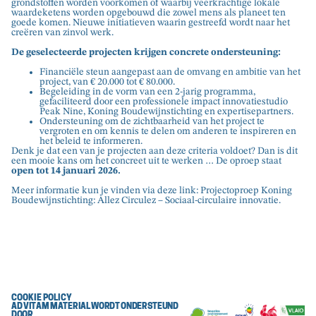
grondstoffen worden voorkomen of waarbij veerkrachtige lokale
waardeketens worden opgebouwd die zowel mens als planeet ten
goede komen. Nieuwe initiatieven waarin gestreefd wordt naar het
creëren van zinvol werk.
De geselecteerde projecten krijgen concrete ondersteuning:
Financiële steun aangepast aan de omvang en ambitie van het
project, van € 20.000 tot € 80.000.
Begeleiding in de vorm van een 2-jarig programma,
gefaciliteerd door een professionele impact innovatiestudio
Peak Nine, Koning Boudewijnstichting en expertisepartners.
Ondersteuning om de zichtbaarheid van het project te
vergroten en om kennis te delen om anderen te inspireren en
het beleid te informeren.
Denk je dat een van je projecten aan deze criteria voldoet? Dan is dit
een mooie kans om het concreet uit te werken … De oproep staat
open tot 14 januari 2026.
Meer informatie kun je vinden via deze link: Projectoproep Koning
Boudewijnstichting:
Allez Circulez – Sociaal-circulaire innovatie.
COOKIE POLICY
AD VITAM MATERIAL WORDT ONDERSTEUND
DOOR