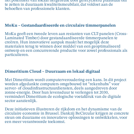
het potentieel van lokaal hergebruik door gerecycleerd plaatstaal om
te zetten in duurzaam kwaliteitsmeubilair, dat voldoet aan de
behoeften van professionele klanten.
MoKu – Gestandaardiseerde en circulaire timmerpanelen
MoKu geeft een tweede leven aan restanten van CLT-panelen (Cross-
Laminated Timber) door gestandaardiseerde timmerpanelen te
creëren. Hun innovatieve aanpak maakt het mogelijk deze
materialen terug te winnen door middel van een geoptimaliseerd
ontwerp en een concurrerende productie voor zowel professionals als
particulieren.
Dimeritium Cloud – Duurzaam en lokaal digitaal
Met Dimeritium wordt computerveroudering een kans. In dit project
worden afgedankte computers omgebouwd tot “rekenhubs” voor
server- of cloudinfrastructuurdiensten, deels aangedreven door
zonne-energie. Door hun levensduur te verlengen tot 2030,
vermindert Dimeritium de ecologische voetafdruk van de digitale
sector aanzienlijk.
Deze initiatieven illustreren de rijkdom en het dynamisme van de
circulaire economie in Brussel. Dankzij BeCircular krijgen ze concrete
steun om duurzame en innovatieve oplossingen te ontwikkelen, voor
een meer verantwoorde toekomst.