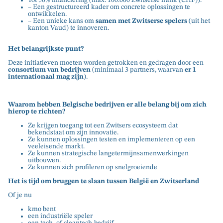
– Een gestructureerd kader om concrete oplossingen te
ontwikkelen.
– Een unieke kans om
samen met Zwitserse spelers
(
uit het
kanton Vaud
) te innoveren.
Het belangrijkste punt?
Deze initiatieven moeten worden getrokken en gedragen door een
consortium van bedrijven
(minimaal 3 partners, waarvan
er 1
internationaal mag zijn
).
Waarom hebben Belgische bedrijven er alle belang bij om zich
hierop te richten?
Ze krijgen toegang tot een Zwitsers ecosysteem dat
bekendstaat om zijn innovatie.
Ze kunnen oplossingen testen en implementeren op een
veeleisende markt.
Ze kunnen strategische langetermijnsamenwerkingen
uitbouwen.
Ze kunnen zich profileren op snelgroeiende
Het is tijd om bruggen te slaan tussen België en Zwitserland
Of je nu
kmo bent
een industriële speler
een tech- of cleantech-bedrijf