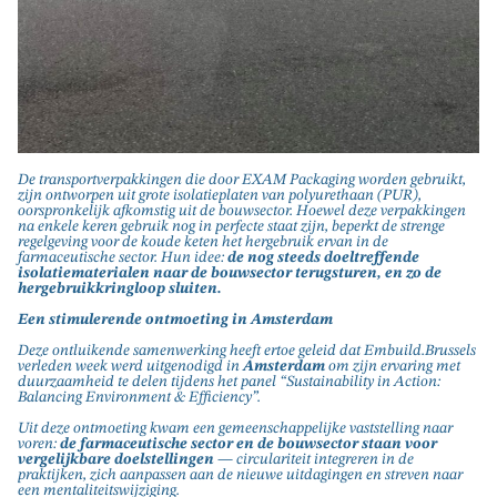
De transportverpakkingen die door EXAM Packaging worden gebruikt,
zijn ontworpen uit grote isolatieplaten van polyurethaan (PUR),
oorspronkelijk afkomstig uit de bouwsector. Hoewel deze verpakkingen
na enkele keren gebruik nog in perfecte staat zijn, beperkt de strenge
regelgeving voor de koude keten het hergebruik ervan in de
farmaceutische sector. Hun idee:
de nog steeds doeltreffende
isolatiematerialen naar de bouwsector terugsturen, en zo de
hergebruikkringloop sluiten.
Een stimulerende ontmoeting in Amsterdam
Deze ontluikende samenwerking heeft ertoe geleid dat Embuild.Brussels
verleden week werd uitgenodigd in
Amsterdam
om zijn ervaring met
duurzaamheid te delen tijdens het panel “Sustainability in Action:
Balancing Environment & Efficiency”.
Uit deze ontmoeting kwam een gemeenschappelijke vaststelling naar
voren:
de farmaceutische sector en de bouwsector staan voor
vergelijkbare doelstellingen
— circulariteit integreren in de
praktijken, zich aanpassen aan de nieuwe uitdagingen en streven naar
een mentaliteitswijziging.