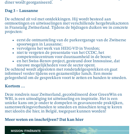
diner wordt georganiseerd.
Dag 3 – Lausanne
De ochtend zit vol met ontdekkingen. Hij wordt besteed aan
ontmoetingen en uitwisselingen met verschillende hergebruikactoren
in Franstalig Zwitserland. Tijdens de bijdragen duiken we in concrete
projecten:
eerst de ontmanteling van de parkeergarage van de Zwitserse
spoorwegen in Lausanne;
vervolgens het werk van HEIG-VD in Yverdon;
niet te vergeten de presentatie van het CCDC, het
competentiecentrum voor duurzaamheid in de bouw;
en het Swiss-Renov-project, gesteund door Innosuisse, dat
nieuwe mogelijkheden voor de sector opent.
De ochtend wordt afgesloten met rondetafelgesprekken en gaat
informeel verder tijdens een gezamenlijke lunch. Een mooie
gelegenheid om de gesprekken voort te zetten en banden te smeden.
Kortom …
Deze rondreis naar Zwitserland, gecoördineerd door GreenWin en
WBI, is een uitnodiging tot uitwisseling en inspiratie. Het is een
unieke kans om je onder te dompelen in geavanceerde praktijken,
samenwerkingsverbanden te smeden en misschien terug te keren
met ideeën die hier, in België, toegepast kunnen worden!
Meer weten en inschrijven? Dat kan
hier