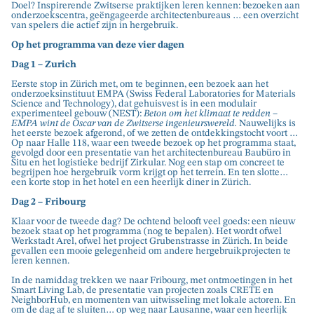
Doel? Inspirerende Zwitserse praktijken leren kennen: bezoeken aan
onderzoekscentra, geëngageerde architectenbureaus … een overzicht
van spelers die actief zijn in hergebruik.
Op het programma van deze vier dagen
Dag 1 – Zurich
Eerste stop in Zürich met, om te beginnen, een bezoek aan het
onderzoeksinstituut EMPA (Swiss Federal Laboratories for Materials
Science and Technology), dat gehuisvest is in een modulair
experimenteel gebouw (NEST):
Beton om het klimaat te redden –
EMPA wint de Oscar van de Zwitserse ingenieurswereld.
Nauwelijks is
het eerste bezoek afgerond, of we zetten de ontdekkingstocht voort …
Op naar Halle 118, waar een tweede bezoek op het programma staat,
gevolgd door een presentatie van het architectenbureau Baubüro in
Situ en het logistieke bedrijf Zirkular. Nog een stap om concreet te
begrijpen hoe hergebruik vorm krijgt op het terrein. En ten slotte…
een korte stop in het hotel en een heerlijk diner in Zürich.
Dag 2 – Fribourg
Klaar voor de tweede dag? De ochtend belooft veel goeds: een nieuw
bezoek staat op het programma (nog te bepalen). Het wordt ofwel
Werkstadt Arel, ofwel het project Grubenstrasse in Zürich. In beide
gevallen een mooie gelegenheid om andere hergebruikprojecten te
leren kennen.
In de namiddag trekken we naar Fribourg, met ontmoetingen in het
Smart Living Lab, de presentatie van projecten zoals CRETE en
NeighborHub, en momenten van uitwisseling met lokale actoren. En
om de dag af te sluiten… op weg naar Lausanne, waar een heerlijk