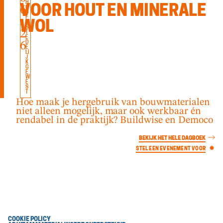
H
6
VOOR HOUT EN MINERALE
O
O
F
.
WOL
D
S
2
T
E
6
D
E
LI
J
K
G
E
W
E
S
T
Hoe maak je hergebruik van bouwmaterialen
niet alleen mogelijk, maar ook werkbaar én
rendabel in de praktijk? Buildwise en Democo
BEKIJK HET HELE DAGBOEK
STEL EEN EVENEMENT VOOR
COOKIE POLICY