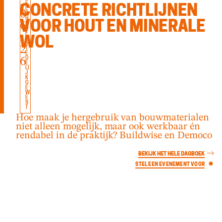
.
E
CONCRETE RICHTLIJNEN
L
0
S
H
6
VOOR HOUT EN MINERALE
O
O
F
.
WOL
D
S
2
T
E
6
D
E
LI
J
K
G
E
W
E
S
T
Hoe maak je hergebruik van bouwmaterialen
niet alleen mogelijk, maar ook werkbaar én
rendabel in de praktijk? Buildwise en Democo
BEKIJK HET HELE DAGBOEK
STEL EEN EVENEMENT VOOR