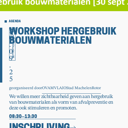
AGENDA
3
WORKSHOP HERGEBRUIK
V
L
0
A
BOUWMATERIALEN
A
.
N
D
E
0
R
E
9
N
.
2
5
georganiseerd door
OVAM
VLAIO
Stad Machelen
Rotor
We willen meer zichtbaarheid geven aan hergebruik
van bouwmaterialen als vorm van afvalpreventie en
deze ook stimuleren en promoten.
08:30
13:30