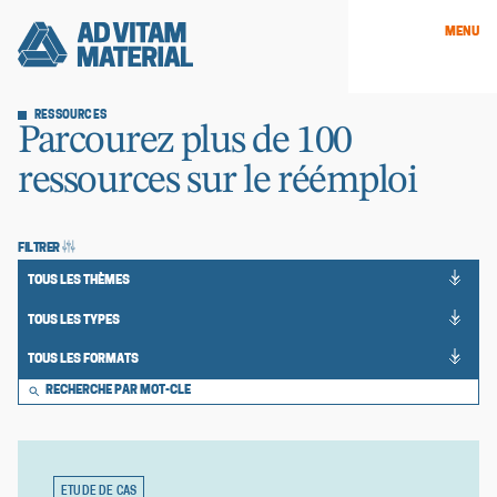
MENU
RESSOURCES
Parcourez plus de 100
ressources sur le réémploi
FILTRER
25
TOUS LES THÈMES
results
15
available
TOUS LES TYPES
results
6
available
TOUS LES FORMATS
results
available
ETUDE DE CAS