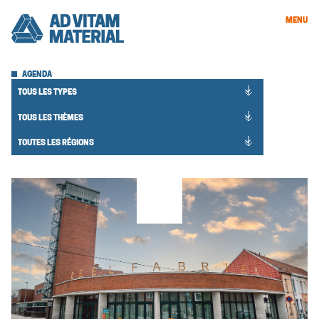
MENU
AGENDA
1
TOUS LES TYPES
result
25
available
TOUS LES THÈMES
results
5
available
TOUTES LES RÉGIONS
results
available