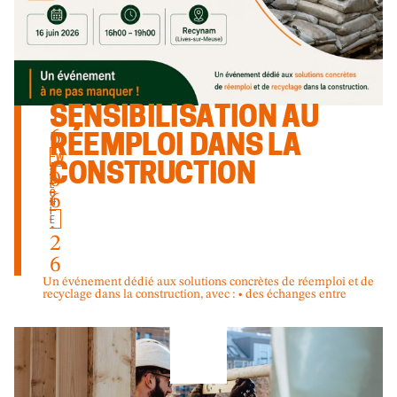
1
SENSIBILISATION AU
6
RÉEMPLOI DANS LA
.
W
CONSTRUCTION
A
0
L
L
6
O
N
I
.
E
2
6
Un événement dédié aux solutions concrètes de réemploi et de
recyclage dans la construction, avec : • des échanges entre