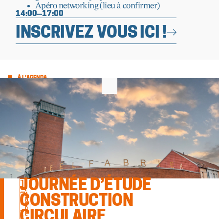
Apéro networking (lieu à confirmer)
14:00
17:00
INSCRIVEZ VOUS ICI !
À L'AGENDA
1
JOURNÉE D’ÉTUDE
F
L
7
A
CONSTRUCTION
N
.
D
R
CIRCULAIRE
E