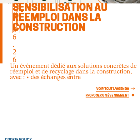
1
SENSIBILISATION AU
W
A
6
L
RÉEMPLOI DANS LA
L
.
O
N
CONSTRUCTION
I
0
E
6
.
2
6
Un événement dédié aux solutions concrètes de
réemploi et de recyclage dans la construction,
avec : • des échanges entre
VOIR TOUT L’AGENDA
PROPOSER UN ÉVENNEMENT
COOKIE POLICY