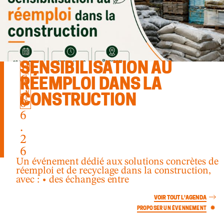
1
SENSIBILISATION AU
W
A
6
L
RÉEMPLOI DANS LA
L
.
O
N
CONSTRUCTION
I
0
E
6
.
2
6
Un événement dédié aux solutions concrètes de
réemploi et de recyclage dans la construction,
avec : • des échanges entre
VOIR TOUT L’AGENDA
PROPOSER UN ÉVENNEMENT