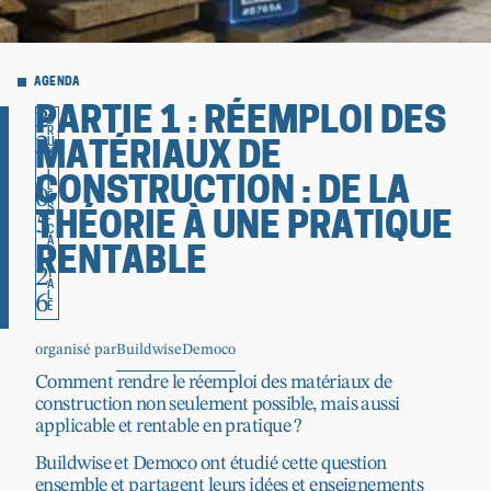
AGENDA
2
PARTIE 1 : RÉEMPLOI DES
B
R
2
U
MATÉRIAUX DE
X
.
E
L
CONSTRUCTION : DE LA
L
0
E
S
5
THÉORIE À UNE PRATIQUE
-
C
A
.
RENTABLE
P
I
2
T
A
6
L
E
organisé par
Buildwise
Democo
Comment rendre le réemploi des matériaux de
construction non seulement possible, mais aussi
applicable et rentable en pratique ?
Buildwise et Democo ont étudié cette question
ensemble et partagent leurs idées et enseignements