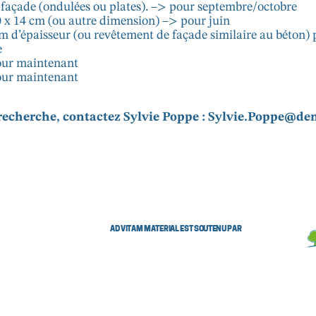
 façade (ondulées ou plates). –> pour septembre/octobre
 x 14 cm (ou autre dimension) –> pour juin
d’épaisseur (ou revêtement de façade similaire au béton) p
e
pour maintenant
pour maintenant
recherche, contactez Sylvie Poppe : Sylvie.Poppe@d
AD VITAM MATERIAL EST SOUTENU PAR