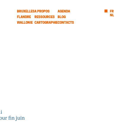
BRUXELLES
A PROPOS
AGENDA
FR
NL
FLANDRE
RESSOURCES
BLOG
WALLONIE
CARTOGRAPHIE
CONTACTS
i
ur fin juin