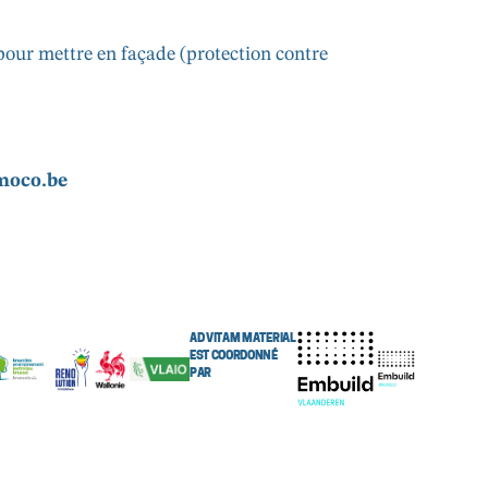
our mettre en façade (protection contre
emoco.be
AD VITAM MATERIAL
EST COORDONNÉ
PAR