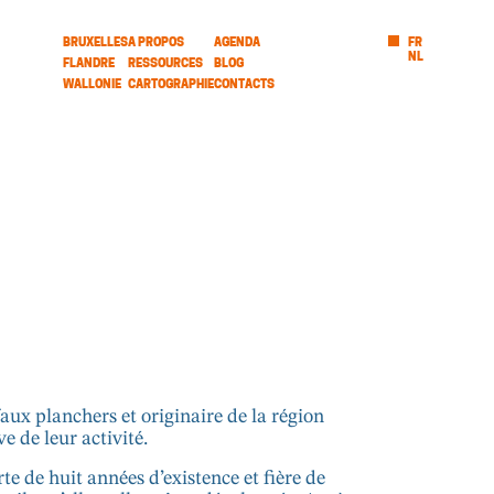
BRUXELLES
A PROPOS
AGENDA
FR
NL
FLANDRE
RESSOURCES
BLOG
WALLONIE
CARTOGRAPHIE
CONTACTS
faux planchers et originaire de la région
e de leur activité.
te de huit années d’existence et fière de