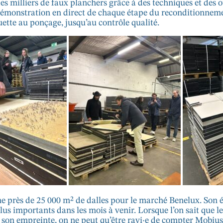
es milliers de faux planchers grâce à des techniques et des 
 démonstration en direct de chaque étape du reconditionnemen
ette au ponçage, jusqu’au contrôle qualité.
près de 25 000 m² de dalles pour le marché Benelux. Son équ
us importants dans les mois à venir. Lorsque l’on sait que le
son empreinte, on ne peut qu’être ravi·e de compter Mobius