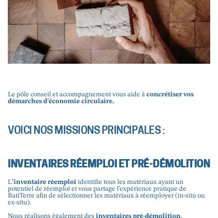
Le pôle conseil et accompagnement vous aide à
concrétiser vos
démarches d’économie circulaire.
VOICI NOS MISSIONS PRINCIPALES :
INVENTAIRES RÉEMPLOI ET PRÉ-DÉMOLITION
L
’inventaire réemploi
identifie tous les matériaux ayant un
potentiel de réemploi et vous partage l’expérience pratique de
BatiTerre afin de sélectionner les matériaux à réemployer (in-situ ou
ex-situ).
Nous réalisons également des
inventaires pré-démolition
,