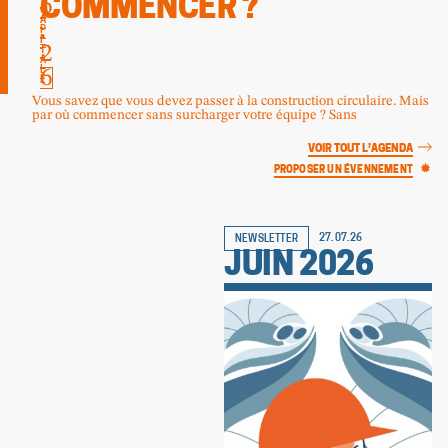
6
COMMENCER ?
-
C
A
.
P
I
2
T
A
6
L
E
Vous savez que vous devez passer à la construction circulaire. Mais
par où commencer sans surcharger votre équipe ? Sans
VOIR TOUT L’AGENDA
PROPOSER UN ÉVENNEMENT
27.07.26
NEWSLETTER
JUIN 2026