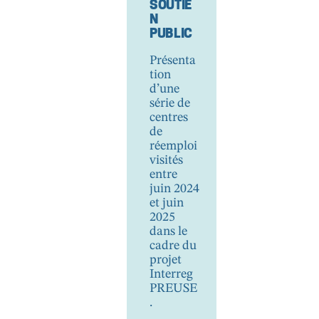
Réemplo
SOUTIE
i via une
N
Offre
PUBLIC
Unifiée
Présenta
tion
PDF FR
d’une
série de
centres
de
réemploi
visités
entre
juin 2024
et juin
2025
dans le
cadre du
projet
Interreg
PREUSE
.