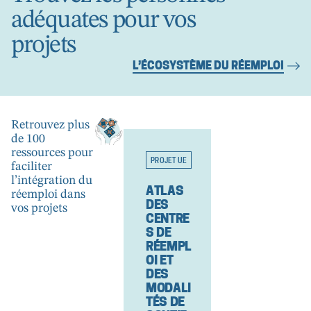
adéquates pour vos
projets
L’ÉCOSYSTÈME DU RÉEMPLOI
Retrouvez plus
de 100
ressources pour
PROJET UE
OUTILS
faciliter
l’intégration du
ATLAS
SPIROU
réemploi dans
DES
– CSTB
vos projets
CENTRE
Sécuriser
S DE
les
RÉEMPL
Pratique
OI ET
s
DES
Innovant
MODALI
es de
TÉS DE