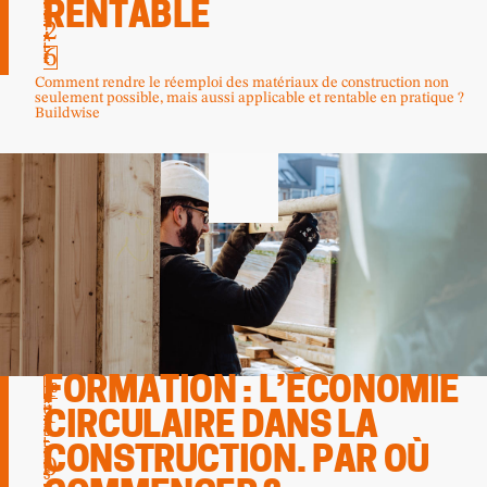
.
P
RENTABLE
I
2
T
A
6
L
E
Comment rendre le réemploi des matériaux de construction non
seulement possible, mais aussi applicable et rentable en pratique ?
Buildwise
1
FORMATION : L’ÉCONOMIE
B
R
1
U
CIRCULAIRE DANS LA
X
.
E
L
CONSTRUCTION. PAR OÙ
L
0
E
S