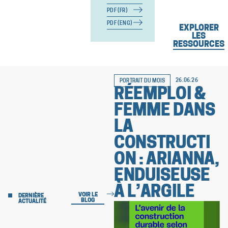
PDF (FR)
PDF (ENG)
EXPLORER
LES
RESSOURCES
26.06.26
PORTRAIT DU MOIS
RÉEMPLOI &
FEMME DANS
LA
CONSTRUCTI
ON : ARIANNA,
ENDUISEUSE
À L’ARGILE
VOIR LE
DERNIÈRE
BLOG
ACTUALITÉ